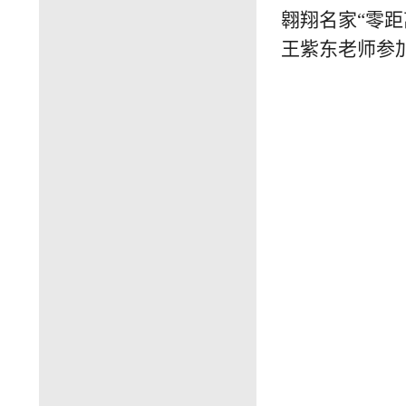
翱翔名家“零
王紫东老师参