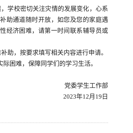
级地震，学校密切关注灾情的发展变化，心系
难补助通道随时开放，如
您
及
您
的家庭遇
时性经济困难，
请
第一时间联系辅导员
或
难补助，按要求填写相关内容进行申请。
实际
困难，保障同学们的学习生活。
党委学生工作部
202
3
年
12
月
19
日