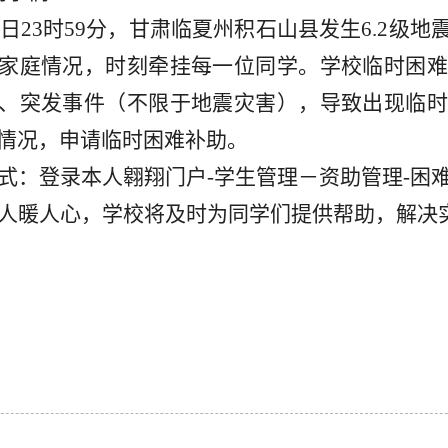
18日23时59分，甘肃临夏州积石山县发生6.2
家庭情况
，
时刻牵挂每一位同学。
学校临时困
、突发事件
（不限于
地震
灾害），导致出现临
情况，
申请
临时困难补助。
式：登录本人翱翔门户
-学生管理－
资助管理
-困
人暖人心，
学校
将及时为
同学们
提供帮助，解决