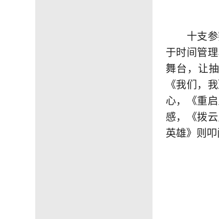
十
支参
于时间管理
舞台，让
《我们，我
心
，
《重启
感
，
《拨云
英雄》
则
叩