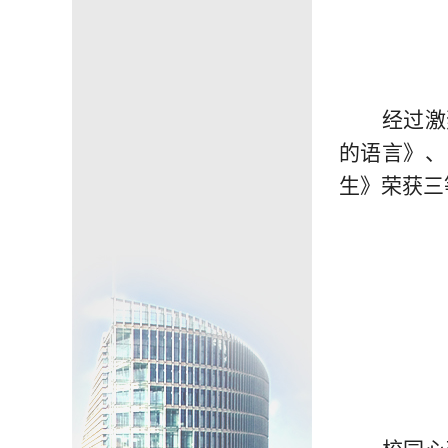
经过激
的语言》、
生》荣获三