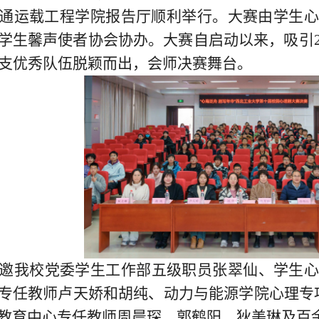
通运载工程学院报告厅
顺利举行
。大赛由学生
学生馨声使者协会协办。大赛自启动以来，吸引
0支优秀队伍脱颖而出，会师决赛
舞台
。
邀我校党委学生工作部五级职员张翠仙、学生心
专任教师卢天娇和胡纯、动力与能源学院心理专
教育中心专任教师周晨琛、郭鹤阳、狄美琳及
百