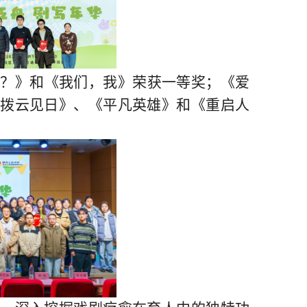
？？
》
和
《我们，我》
荣获一等奖
；《爱
《拨云见日》、《平凡英雄》
和
《重启人