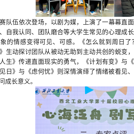
赛队伍依次登场，以剧为媒，上演了一幕幕直
、自我认同、团队磨合等大学生常见的心理成长
抽象的情感变得可见、可感。
《怎么就到周日了
》生动探讨团队从
被动无助
到主动共创的蜕变
人生》传递直面现实的勇气，《计划有变》与《
见日》与《虑何忧》则深情演绎了情绪被看见
问成长意义。