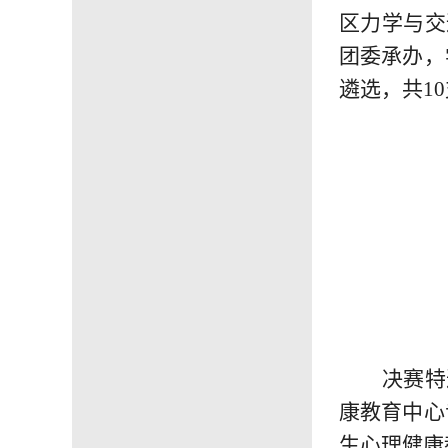
区力学与交
团委承办，
遴选，共
1
决赛
特
康教育中心
生心理健康