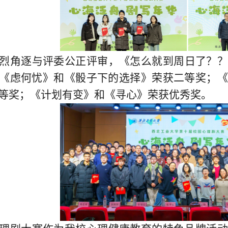
烈角逐
与评委公正评审，
《怎么就到周日了
？
《虑何忧》
和
《骰子下的选择》荣获二等奖；
等奖；《计划有变》
和
《寻心》荣获优秀奖。